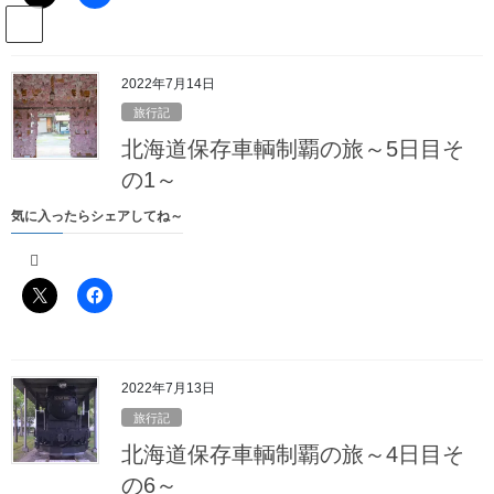
コ
ナ
駅名読み方大全管理人のブログ
ン
ビ
テ
ゲ
ン
ー
2022年7月14日
Blog
ツ
シ
旅行記
へ
ョ
北海道保存車輌制覇の旅～5日目そ
ス
ン
HOME
Blog
旅行記
年度末・年度始めの取材旅行～準備編
キ
に
の1～
ッ
移
気に入ったらシェアしてね～
プ
動
2021年5月24日
/ 最終更新日時 :
2022年6月11日
駅名読み方大全の管理人
旅行記
年度末・年度始めの取材旅行～準備
編
2022年7月13日
私の悪友は今も新潟を本拠地として鉄道・列車を撮り続けていま
旅行記
す
北海道保存車輌制覇の旅～4日目そ
新潟といえば一昔前は全国津々浦々で見られた
の6～