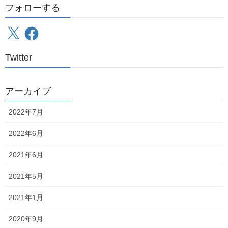
フォローする
X
Facebook
Twitter
骨董品の見本市
こんなのが残存する、
のようなところ
アーカイブ
でした
なにしろ新幹線車輌まで東北新幹線のおさがりです
2022年7月
ところが近年、一体JR東日本は何を思ったのか、新津の車輌製作
2022年6月
所（いまだにJ-TREC総合車両製作所新津事業所という名前に慣れ
続々
ない）や新潟鐵工所改め新潟トランシスで新造した新車を、
2021年6月
と新潟地区に投入
し始めました
2021年5月
趣味的には、特にオールドファンにとっては、広島・金沢・岡山
などと並び「聖地」の如き様相を呈していた新潟地区から国鉄時
2021年1月
代の車輌が駆逐されつつあることを嘆く向きもありますが、元県
人として、また元一利用者として、ようやく新車が入ってくれて
2020年9月
大変嬉しい限りであります