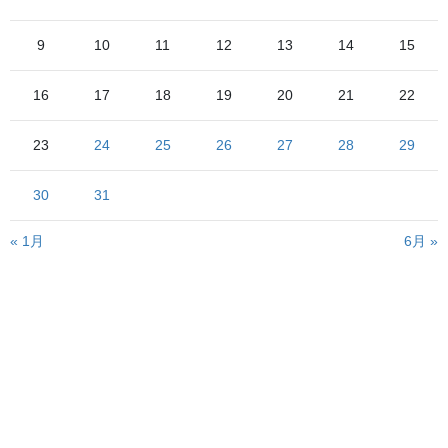
9
10
11
12
13
14
15
16
17
18
19
20
21
22
こいつであります
23
24
25
26
27
28
29
1946年の製造以来一貫して新潟を中心に活躍し、退役後も新津の
SLばんえ
小学校に保存されていたSLは、1999年の復活以後「
30
31
つ物語
」の牽引を主として元気に活躍を続けています
近年は流石にガタがきているものの、春から秋にかけて毎週末往
« 1月
6月 »
復200km以上も走るその勇姿は鉄ちゃんならずともクギ付け
長時間の停車となる津川駅などでは記念写真を撮る人たちが引き
も切らない人気ぶりです
悪友もご多分にもれずSLを追っかけ回しては写真を撮ってTwitter
などにアップしている
ちょっとSLを撮ってみたく
それを見ているうちに、私も
なった
のです（笑）