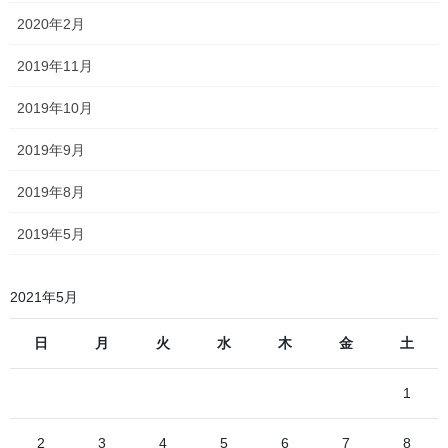
ガタピシガタピシ！！！ゴロゴロゴ
走る音は
2020年2月
ロゴロ！！！
、窓から隙間風が吹き、冷房は大して効かな
2019年11月
いくせに足元は馬鹿みたいに熱くなる暖房、自分の手で開け閉め
しないといけない半自動ドアがデフォルト……などという車輌
2019年10月
は、もういい加減引退してもらわねばなりません
2019年9月
2019年8月
閑話休題
その古い車輌の中でも一際古いのが、磐越西線を走る
2019年5月
2021年5月
日
月
火
水
木
金
土
1
2
3
4
5
6
7
8