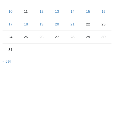
10
11
12
13
14
15
16
3軒目のセイコマ
「あ、
だ！！」なんていうのが楽しみに
なるくらいに廃墟が目立つ有様です
17
18
19
20
21
22
23
先にも書いたとおり通過する車はそこそこいるので、
「夕張わざわざ通過する車ってどこいくんだ？岩見沢なら早く由
24
25
26
27
28
29
30
仁に抜ければいいし、芦別・深川にしても12号線通っていった方
が早くね？」
31
と思いつつ、シューパロダム近くの南大夕張駅には17時半の到着
となりました
« 6月