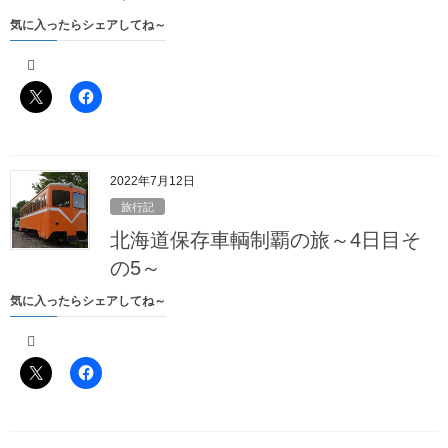
気に入ったらシェアしてね～
2022年7月12日
旅行記
北海道保存車輌制覇の旅～4日目そ
の5～
炭鉱の街夕張市
むかわ町から山を越えて向かうは
気に入ったらシェアしてね～
旧三菱大夕張鉄道の南大夕張駅跡
へ向かいます
山の中を抜けて橋を渡ると、右手にヤマトの集配センター、そし
てセイコーマートが
「セイコーマートってこんなところ（っていうのは失礼かもしれ
ませんが）にもあるんかあ」
なんて思いながら右折すると