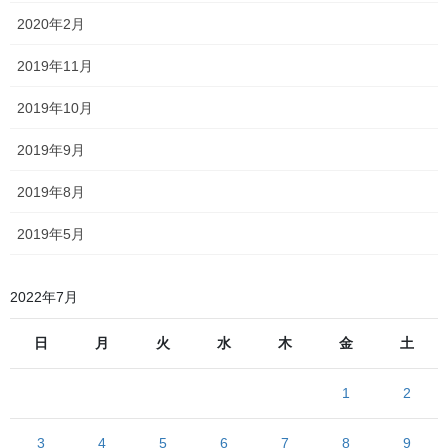
2020年2月
廃墟！
廃墟
廃墟
沿道には当たり前のように連なる
、
、
2019年11月
かつての
石勝線
夕張支線に沿いながら走りますが、通る車こそそ
2019年10月
こそこあるものの、民家や建物に人の生活しているような痕跡が
全く見えません
2019年9月
夕張中心部に入ってもセイコーマートとcoopの明かりこそついて
いますが停まっている車はそこまでおらず、清水沢に入るころに
2019年8月
は
2019年5月
2022年7月
日
月
火
水
木
金
土
1
2
3
4
5
6
7
8
9