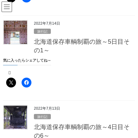
コ
ナ
駅名読み方大全管理人のブログ
ン
ビ
テ
ゲ
ン
ー
2022年7月14日
Blog
ツ
シ
旅行記
へ
ョ
北海道保存車輌制覇の旅～5日目そ
ス
ン
HOME
Blog
旅行記
北海道保存車輌制覇の旅～5日目その6～
キ
に
の1～
ッ
移
気に入ったらシェアしてね～
プ
動
2022年7月19日
/ 最終更新日時 :
2022年7月30日
駅名読み方大全の管理人
旅行記
北海道保存車輌制覇の旅～5日目そ
の6～
2022年7月13日
長かった旅行もいよいよ最後の撮影地となりました
旅行記
北海道保存車輌制覇の旅～4日目そ
の6～