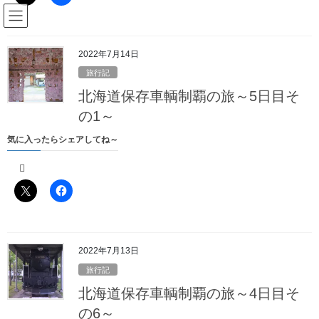
コ
ナ
駅名読み方大全管理人のブログ
ン
ビ
テ
ゲ
ン
ー
2022年7月14日
メディア
ツ
シ
旅行記
へ
ョ
北海道保存車輌制覇の旅～5日目そ
ス
ン
HOME
メディア
都区内パス令和
キ
に
の1～
ッ
移
気に入ったらシェアしてね～
プ
動
2019年5月1日
/ 最終更新日時 :
2019年5月1日
駅名読み方大全の管理人
都区内パス令和
2022年7月13日
旅行記
北海道保存車輌制覇の旅～4日目そ
の6～