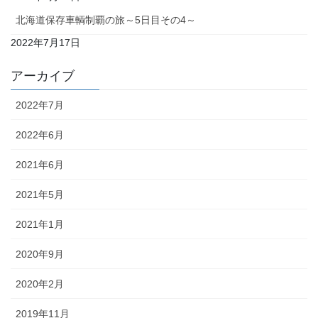
北海道保存車輌制覇の旅～5日目その4～
9
10
11
12
13
14
15
2022年7月17日
16
17
18
19
20
21
22
アーカイブ
23
24
25
26
27
28
29
2022年7月
2022年6月
30
31
2021年6月
« 7月
2021年5月
2021年1月
2020年9月
2020年2月
2019年11月