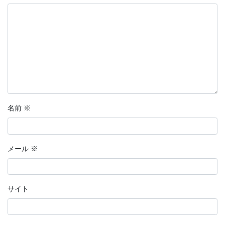
フォローする
X
Facebook
Twitter
アーカイブ
名前
※
2022年7月
2022年6月
メール
※
2021年6月
2021年5月
サイト
2021年1月
2020年9月