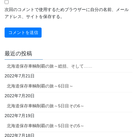
2020年2月
次回のコメントで使用するためブラウザーに自分の名前、メール
アドレス、サイトを保存する。
2019年11月
2019年10月
2019年9月
最近の投稿
2019年8月
北海道保存車輌制覇の旅～総括、そして……
2019年5月
2022年7月21日
北海道保存車輌制覇の旅～6日目～
2026年8月
2022年7月20日
日
月
火
水
木
金
土
北海道保存車輌制覇の旅～5日目その6～
2022年7月19日
1
北海道保存車輌制覇の旅～5日目その5～
2
3
4
5
6
7
8
2022年7月18日