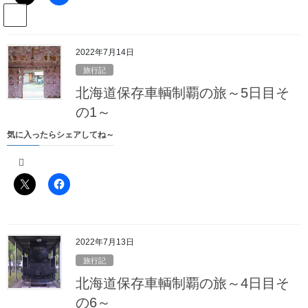
コ
ナ
駅名読み方大全管理人のブログ
ン
ビ
テ
ゲ
ン
ー
2022年7月14日
Blog
ツ
シ
旅行記
へ
ョ
北海道保存車輌制覇の旅～5日目そ
ス
ン
HOME
Blog
2020年2月15日
キ
に
の1～
ッ
移
気に入ったらシェアしてね～
プ
動
2020年2月15日
2020年2月15日
旅行記
年末年始の取材旅行～2日目その6
2022年7月13日
気に入ったらシェアしてね～
旅行記
北海道保存車輌制覇の旅～4日目そ
の6～