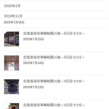
2020年2月
2019年11月
北海道保存車輌制覇の旅～5日目その3～
2022年7月16日
2019年10月
北海道保存車輌制覇の旅～5日目その2～
2019年9月
2022年7月15日
2019年8月
2019年5月
北海道保存車輌制覇の旅～5日目その1～
2022年7月14日
2020年2月
北海道保存車輌制覇の旅～4日目その6～
日
月
火
水
木
金
土
2022年7月13日
1
北海道保存車輌制覇の旅～4日目その5～
2
3
4
5
6
7
8