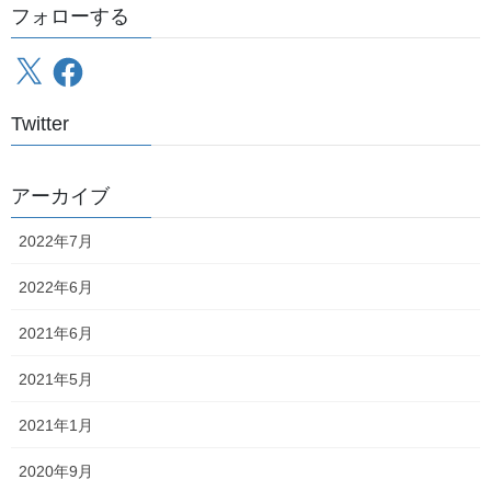
フォローする
痛恨のミス
方面）に歩いてしまう
X
Facebook
「そろそろ東長崎4号かな～」などと思って踏切に出てみたらなん
椎名町4号踏切
と
にいってしまうという大ポカをやらかして
Twitter
しまいました
アーカイブ
2022年7月
2022年6月
2021年6月
2021年5月
2021年1月
2020年9月