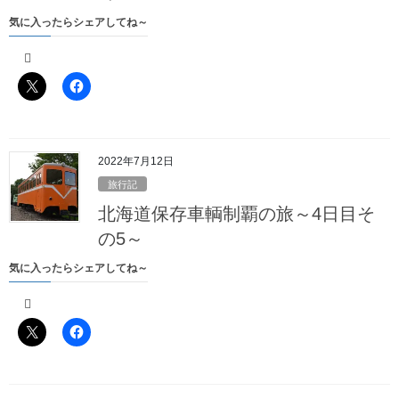
東長崎駅からちょっと歩いた先にある「東長崎3号踏切」という踏
切から撮った作例がネット上にあったので、そこならばいい写真
気に入ったらシェアしてね～
が撮れるだろうと思ったのです
が、
2022年7月12日
旅行記
北海道保存車輌制覇の旅～4日目そ
の5～
気に入ったらシェアしてね～
東長崎駅を出たら右を向いて江古田・練馬方面に歩かないといけ
なかったにも関わらず、方向音痴の馬鹿な私は左（つまり椎名町