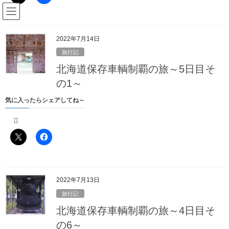
コ
ナ
駅名読み方大全管理人のブログ
ン
ビ
テ
ゲ
ン
ー
2022年7月14日
Blog
ツ
シ
旅行記
へ
ョ
北海道保存車輌制覇の旅～5日目そ
ス
ン
HOME
Blog
旅行記
年度末・年度始めの取材旅行～第2弾その2
キ
に
の1～
ッ
移
気に入ったらシェアしてね～
プ
動
2021年5月29日
/ 最終更新日時 :
2022年6月11日
駅名読み方大全の管理人
旅行記
年度末・年度始めの取材旅行～第2
弾その2
2022年7月13日
ちょっと用事を済ませるのに時間はかかりましたが、無事予定通
旅行記
りの電車に乗車できました
北海道保存車輌制覇の旅～4日目そ
池袋駅10:42発の各駅停車で二駅隣の東長崎駅に向かいます
の6～