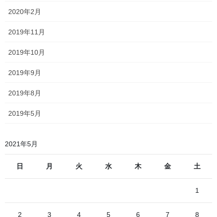
2020年2月
2019年11月
間違った方向
長々と
に歩いてしまったわけです
もう東長崎4号踏切に戻るには時間がないので（レストランの予約
2019年10月
に遅れる）、腹をくくって撮影の準備に取り掛かります
2019年9月
2019年8月
2019年5月
2021年5月
日
月
火
水
木
金
土
1
2
3
4
5
6
7
8