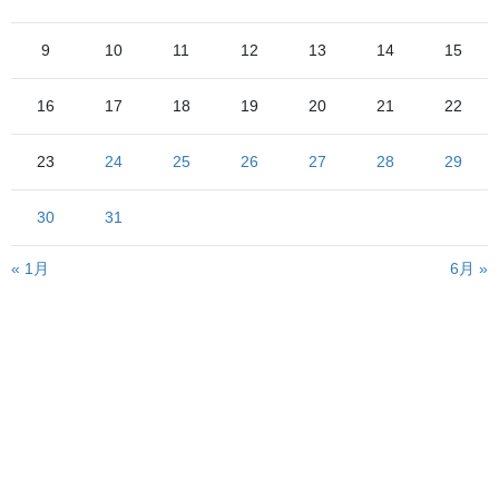
9
10
11
12
13
14
15
急いで撮った、椎名町駅10:57発の各駅停車飯能駅行き
柱の間と間をうまーく縫って撮影する必要があります
16
17
18
19
20
21
22
23
24
25
26
27
28
29
30
31
« 1月
6月 »
椎名町駅11:06発の各駅停車豊島園駅行き