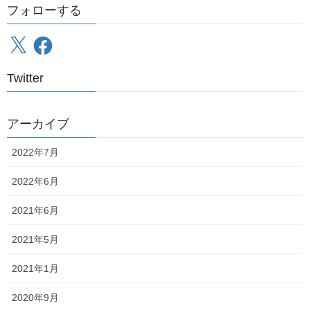
フォローする
X
Facebook
Twitter
アーカイブ
2022年7月
元写真がなくてInstagramに投稿した写真から引っ張ってきたんで
すが、
2022年6月
浮かれてます
ねえ（笑）
2021年6月
名古屋でのミッション、それは
「ワイドビューひだ号」
2021年5月
①高山本線特急
を撮る
「みえ号」
②参宮線快速
を撮る
2021年1月
名古屋市営地下鉄を全線
③
撮る
この3つでした
2020年9月