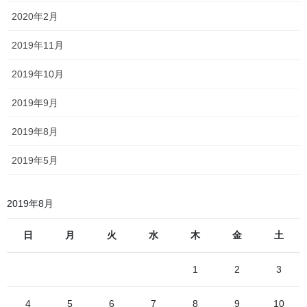
11時37分に発車する「みえ」を待つ間
2020年2月
2019年11月
2019年10月
2019年9月
2019年8月
2019年5月
2019年8月
日
月
火
水
木
金
土
1
2
3
4
5
6
7
8
9
10