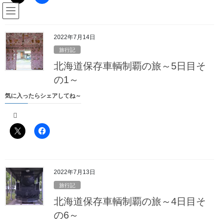
コ
ナ
駅名読み方大全管理人のブログ
ン
ビ
テ
ゲ
ン
ー
2022年7月14日
Blog
ツ
シ
旅行記
へ
ョ
北海道保存車輌制覇の旅～5日目そ
ス
ン
HOME
Blog
旅行記
2019年お盆の関西大回り～1日目その2
キ
に
の1～
ッ
移
気に入ったらシェアしてね～
プ
動
2019年8月31日
/ 最終更新日時 :
2022年1月27日
駅名読み方大全の管理人
旅行記
2019年お盆の関西大回り～1日目そ
の2
2022年7月13日
11時12分。名古屋に着きました
旅行記
北海道保存車輌制覇の旅～4日目そ
の6～