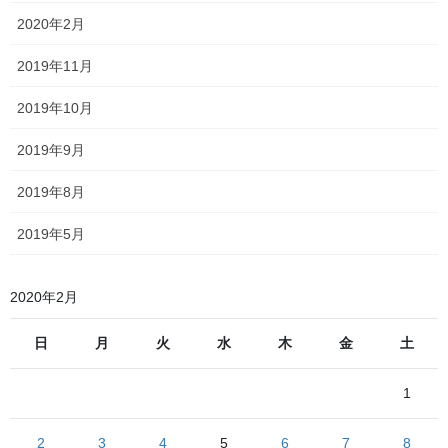
2020年2月
吹き溜まりになっている扉の下と、雪で閉まらなくなった扉
2019年11月
一晩でだいぶつもったなあと思いながらニコニコ通り（本当にそ
ういう名前の通りなんです）を歩き、雪かきをしている（おそら
2019年10月
く）青森市営バスの職員に感謝しつつ青森駅前公園前を通過し青
森駅に到着
2019年9月
すでに若干吹雪いていました
2019年8月
2019年5月
2020年2月
日
月
火
水
木
金
土
1
2
3
4
5
6
7
8