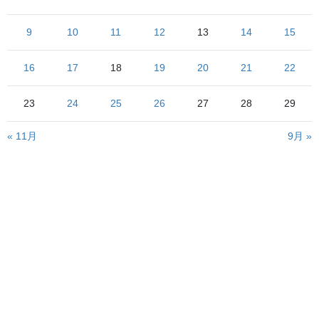
初撮り
9
10
11
12
13
14
15
は青森駅の北側を横断する青森ベイブリッジと青い森鉄道
の車輛を青森駅跨線橋から撮ったものです
16
17
18
19
20
21
22
これは
悪友はこれとほぼ同じ配置で日中時間帯に撮影していて「
いいな
」と思ったので、ならば自分は日が落ちている時間帯にし
23
24
25
26
27
28
29
ようという魂胆で撮った次第です
青森ベイブリッジの上が切
動機は素晴らしいですが
« 11月
9月 »
れている
時点でダメですね（笑）