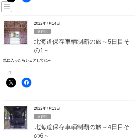
コ
ナ
駅名読み方大全管理人のブログ
ン
ビ
テ
ゲ
ン
ー
2022年7月14日
Blog
ツ
シ
旅行記
へ
ョ
北海道保存車輌制覇の旅～5日目そ
ス
ン
HOME
Blog
旅行記
年末年始の取材旅行～3日目その1
キ
に
の1～
ッ
移
気に入ったらシェアしてね～
プ
動
2020年2月16日
/ 最終更新日時 :
2022年1月27日
駅名読み方大全の管理人
旅行記
年末年始の取材旅行～3日目その1
新年あけましておめでとうございます
2022年7月13日
旅行記
北海道保存車輌制覇の旅～4日目そ
……という相手もおらず、目が覚めたのは午前5時少し前
の6～