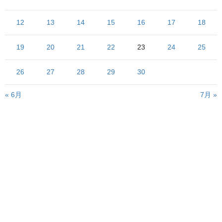
12
13
14
15
16
17
18
（写真略）
北海道の自然を再現したエリアに展示されているウサギ
19
20
21
22
23
24
25
えぞうさぎでしょうか
気性が荒い
可愛らしい容貌とは裏腹に、ウサギはかなり
です
26
27
28
29
30
（笑）
昔学校で買っていたイエウサギが夏休みに家にやってきたことが
« 6月
7月 »
あった（持ち回りで飼育）のですが、慣れない環境と管理人の醸
し出す雰囲気（?!）が相まって威嚇・地団駄・駆け回りのオンパレ
ード
その上ある時家の者がちょっと庭で用事を済ませて戻ってくる
ケージの鍵を自分で開けて
と、いつの間にか
（!!）
玄関に置いてあったスイカを盗み食いする始末（笑）
イエウサギで、しかも毎日毎日小学生に弄られているはずなの
に、ほとほと手を焼きました