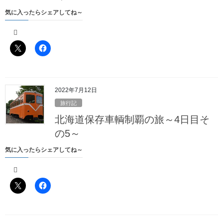
気に入ったらシェアしてね～
2022年7月12日
旅行記
北海道保存車輌制覇の旅～4日目そ
の5～
気に入ったらシェアしてね～
幌加内町の中心部をすぐに抜けてしまったあとは、周りが畑で人
家もまばらな中を、国道275号線で道なりに進んでいきます
畑すら
本当に家一軒もないような畑の中を進んでいくとついに
もなくなり
、両側を林に挟まれた峠道に突入
一応進行方向右側には雨龍川が流れているはずなのですが、あん
まり見えません