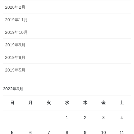
2020年2月
2019年11月
2019年10月
2019年9月
朱鞠内湖
日本最大の湛水面積を誇る
の綺麗な景色！
進行左側、林の切れ目からちらちらと見えていた大人造湖をカメ
2019年8月
ホクホク気分
ラに収め、
で山を下りて名寄市内に入ります
2019年5月
再びだだっ広い畑の真ん中を走って市街地に入り走ることしば
し、宗谷本線の線路を渡ってようやく博物館に到着です
時刻は想定よりやや遅い10:40頃となりました
2022年6月
やはり途中で写真を撮ったのがいけない（笑）
日
月
火
水
木
金
土
さあ「キマロキ編成」を……！とも思ったのですが、管理人の個
1
2
3
4
人的な興味ということでまずは博物館の展示を見学します
5
6
7
8
9
10
11