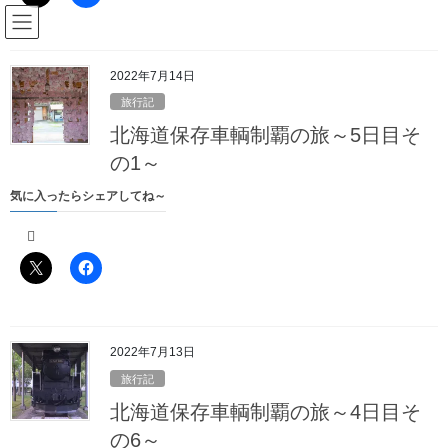
コ
ナ
駅名読み方大全管理人のブログ
ン
ビ
テ
ゲ
ン
ー
2022年7月14日
Blog
ツ
シ
旅行記
へ
ョ
北海道保存車輌制覇の旅～5日目そ
ス
ン
HOME
Blog
旅行記
北海道保存車輌制覇の旅～2日目その3～
キ
に
の1～
ッ
移
気に入ったらシェアしてね～
プ
動
2022年6月24日
/ 最終更新日時 :
2022年7月30日
駅名読み方大全の管理人
旅行記
北海道保存車輌制覇の旅～2日目そ
の3～
2022年7月13日
深名線資料館を出発した管理人
旅行記
名寄市の北国博物館
お次は
で「キマロキ編成」を狙います
北海道保存車輌制覇の旅～4日目そ
の6～