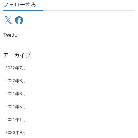
政和のあたりで開けるのですがそれもすぐに終わり、小さな小さ
フォローする
な朱鞠内地区を通過
通過したのですが通過したという実感が全くありませんでした
X
Facebook
本当にここが鉄道のジャンクションになりえたのか非常に疑問な
くらい小さいのですが、マジで鉄道を通す気だったのでしょうか
Twitter
確かに今走っている275号線やその前身たちが使い物にならなかっ
たからこそ、鉄道が非常に有用たる移動手段であり、
深名線
が平
成年間に至るまで生き残ってきた理由でもあるのですが、開拓の
アーカイブ
苦労を知らず整備された道をすいすい走る管理人には、おそらく
実感としてはわからないままなのでしょう
2022年7月
2022年6月
そんな中目に飛び込んできたのが
2021年6月
2021年5月
2021年1月
2020年9月