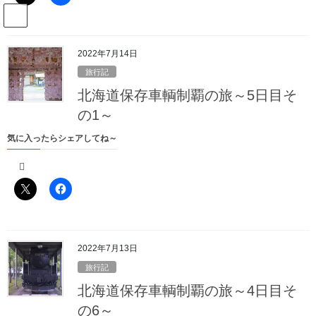
コ
ナ
駅名読み方大全管理人のブログ
ン
ビ
テ
ゲ
ン
ー
2022年7月14日
Blog
ツ
シ
旅行記
へ
ョ
北海道保存車輌制覇の旅～5日目そ
ス
ン
HOME
Blog
2022年6月29日
キ
に
の1～
ッ
移
気に入ったらシェアしてね～
プ
動
2022年6月29日
2022年6月29日
旅行記
北海道保存車輌制覇の旅～2日目そ
の8～
2022年7月13日
旅行記
気に入ったらシェアしてね～
北海道保存車輌制覇の旅～4日目そ
の6～