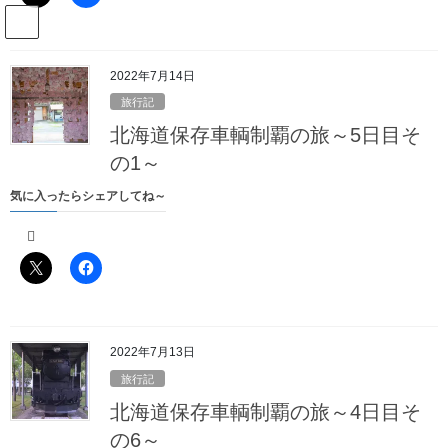
コ
ナ
駅名読み方大全管理人のブログ
ン
ビ
テ
ゲ
ン
ー
2022年7月14日
Blog
ツ
シ
旅行記
へ
ョ
北海道保存車輌制覇の旅～5日目そ
ス
ン
HOME
Blog
2022年6月16日
キ
に
の1～
ッ
移
気に入ったらシェアしてね～
プ
動
2022年6月16日
2022年6月16日
旅行記
北海道保存車輌制覇の旅～1日目そ
の3～
2022年7月13日
旅行記
気に入ったらシェアしてね～
北海道保存車輌制覇の旅～4日目そ
の6～