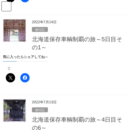
コ
ナ
駅名読み方大全管理人のブログ
ン
ビ
テ
ゲ
ン
ー
2022年7月14日
Blog
ツ
シ
旅行記
へ
ョ
北海道保存車輌制覇の旅～5日目そ
ス
ン
HOME
Blog
2020年9月14日
キ
に
の1～
ッ
移
気に入ったらシェアしてね～
プ
動
2020年9月14日
2020年9月14日
旅行記
2020年冬の東武・南東北一周の旅
～1日目その2～
2022年7月13日
旅行記
気に入ったらシェアしてね～
北海道保存車輌制覇の旅～4日目そ
の6～