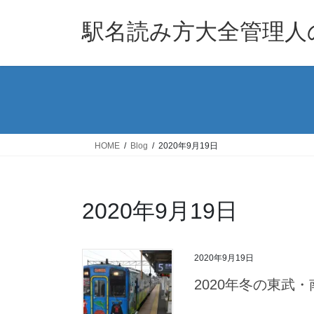
コ
ナ
ン
ビ
駅名読み方大全管理人
テ
ゲ
ン
ー
ツ
シ
へ
ョ
ス
ン
キ
に
ッ
移
HOME
Blog
2020年9月19日
プ
動
2020年9月19日
2020年9月19日
2020年冬の東武