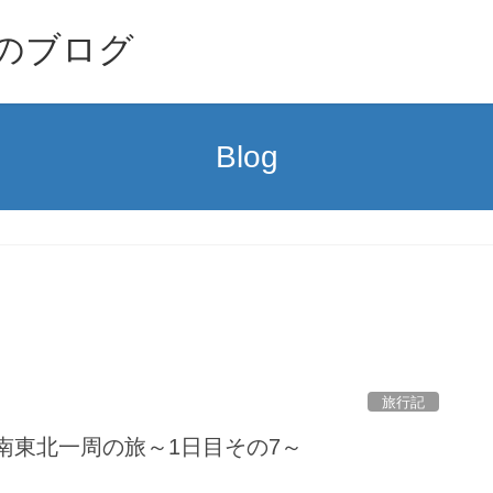
のブログ
Blog
旅行記
・南東北一周の旅～1日目その7～