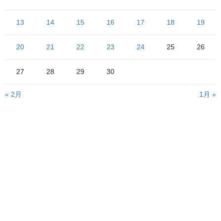
「もしかしたら会津鉄道の一部運休っていっている列車は自分の
乗る列車なんじゃないか、乗継がぽしゃるんじゃないか、早めに
13
14
15
16
17
18
19
下今市駅まで行って特急でも使って切り抜けた方がいいんじゃな
いか」
20
21
22
23
24
25
26
さあ大変です
27
28
29
30
暇をもてあそんでいる
場合ではありません
« 2月
1月 »