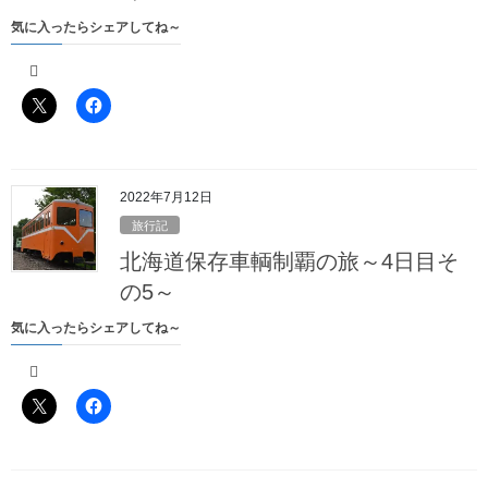
そうでしょう、その時は会津の山を分け入って新潟帰還を目指す
なんていう発想はどこにもなかったわけですから
気に入ったらシェアしてね～
忘却の彼方へ葬り去る
自分に関係のない情報はすぐさま
のが
人間というものです
ところが一転、この旅行計画を立てる段階になって
「あれ？そういえばルート上の会津鉄道って不通ってなってなか
ったっけ……???」
2022年7月12日
そう、2019年のクリスマスイブの日、会津鉄道は脱線事故をおこ
して運行を休止していました
旅行記
ところが4日後の28日には運転を再開しており、会津鉄道のHPに
北海道保存車輌制覇の旅～4日目そ
も
の5～
「一部列車を除いて運転を再開します」
と書いてありました
気に入ったらシェアしてね～
最大のミラクル
私の
は、ちゃんと旅行計画時に
会津鉄道にはなにかあるから注意しないといけな
「
い
」
という頭が働いたことです