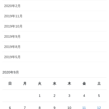
の快速AIZUマウントエクスプレス3号
に乗っ
2020年2月
て、すれ違う野岩鉄道線の車輌を狙っていくぞ！
2019年11月
……
2019年10月
………
2019年9月
思いっきり運休の列車に乗
2019年8月
ろうとしとるやないかい!!!!!!
2019年5月
しかし春日部駅から東武動物公園駅へ移動している最中や、東武
2020年9月
動物公園駅で「東武動物公園駅行きの東武車を使った列車」を待
っている間（これは伊勢崎線の写真が朝撮った区間急行浅草駅行
日
月
火
水
木
金
土
きのものでは少し物足りなさを感じていたため、保険で撮ろうと
自分の乗る予定の列車が運休
思っていた）、私は「
1
2
3
4
5
している
」という状況には全く気がついていませんでした
ただ、時刻表をみているにつれ
6
7
8
9
10
11
12