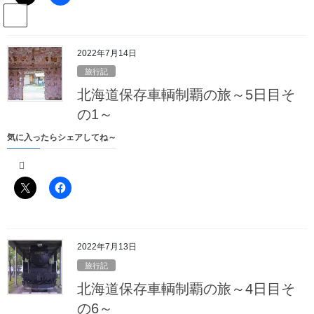
コ
ナ
駅名読み方大全管理人のブログ
ン
ビ
テ
ゲ
ン
ー
2022年7月14日
Blog
ツ
シ
旅行記
へ
ョ
北海道保存車輌制覇の旅～5日目そ
ス
ン
HOME
Blog
旅行記
2020年冬の東武・南東北一周の旅～1日目その4～
キ
に
の1～
ッ
移
気に入ったらシェアしてね～
プ
動
2020年9月16日
/ 最終更新日時 :
2022年2月23日
駅名読み方大全の管理人
旅行記
2020年冬の東武・南東北一周の旅
～1日目その4～
2022年7月13日
昨年2019年の12月、私は
会津鉄道
でゴタゴタが起こっていること
旅行記
を風のうわさとして聞いてはいましたが、自分に関わりあること
北海道保存車輌制覇の旅～4日目そ
だとは思いませんでした
の6～