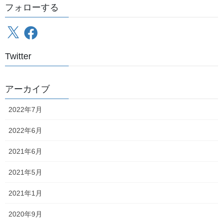
最大の不
しかし期待を裏切らない私の詰めの甘さ、私の
フォローする
手際
は、この「一部列車」がどの列車であるかを確認しなかっ
X
Facebook
たことであり、しかもあろうことかまさかその列車が
自分の乗車予定の列車
Twitter
であるとは夢にも思わず旅程を組んでしまっていました
ちゃんとプレスリリースには書いてあったのです
アーカイブ
東武日光11時44分発会津若松行き
「
（東武日光
2022年7月
～会津田島を運休）」と
（公式発表は
こちらから
）
2022年6月
日光線に乗って南栗橋で一旦降り、上下線を通過するリバティを
2021年6月
撮る（これが9:35～10:02の間）
10:03に発車する列車に乗って下今市まで行き、浅草駅行きのけご
2021年5月
ん（24号）と鬼怒川温泉へ向かうきぬ（115号）を撮る（11:32～
2021年1月
11:42の間）
下今市駅11:57発
撮り終わったら東武日光からやってきた
2020年9月