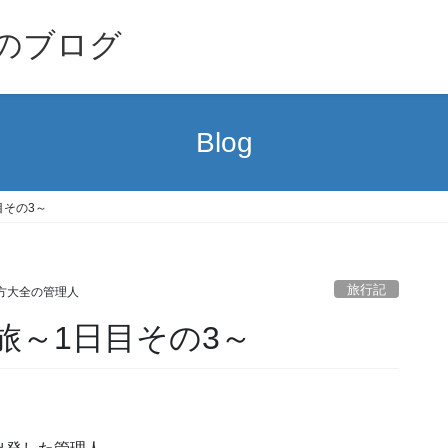
のブログ
Blog
目その3～
旅行記
方大全の管理人
旅～1日目その3～