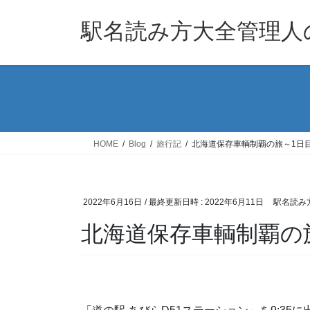
コ
ナ
ン
ビ
駅名読み方大全管理人
テ
ゲ
ン
ー
ツ
シ
へ
ョ
ス
ン
キ
に
ッ
移
HOME
Blog
旅行記
北海道保存車輌制覇の旅～1日
プ
動
2022年6月16日
/ 最終更新日時 :
2022年6月11日
駅名読み
北海道保存車輌制覇の