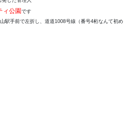
に出発した管理人
ティ公園
です
、古山駅手前で左折し、道道1008号線（番号4桁なんて初め