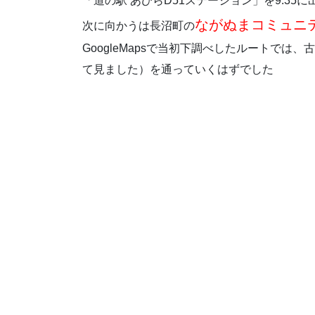
「道の駅 あびらD51ステーション」を9:35
ながぬまコミュニ
次に向かうは長沼町の
GoogleMapsで当初下調べしたルートでは
て見ました）を通っていくはずでした