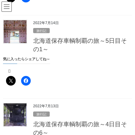
コ
ナ
駅名読み方大全管理人のブログ
ン
ビ
テ
ゲ
ン
ー
2022年7月14日
Blog
ツ
シ
旅行記
へ
ョ
北海道保存車輌制覇の旅～5日目そ
ス
ン
HOME
Blog
2020年9月
キ
に
の1～
ッ
移
気に入ったらシェアしてね～
プ
動
2020年9月
2020年9月14日
旅行記
2020年冬の東武・南東北一周の旅
～1日目その2～
2022年7月13日
旅行記
気に入ったらシェアしてね～
北海道保存車輌制覇の旅～4日目そ
の6～