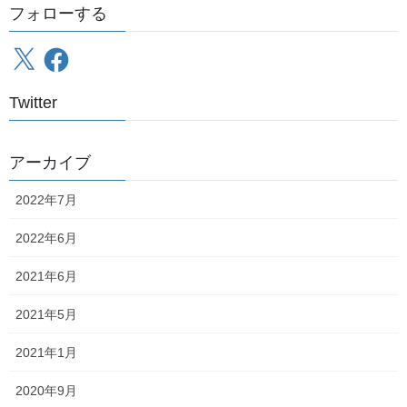
フォローする
気に入ったらシェアしてね～
X
Facebook
Twitter
2020年9月11日
アーカイブ
旅行記
2022年7月
2020年冬の東武・南東北一周の旅～準備編1～
2022年6月
気に入ったらシェアしてね～
2021年6月
2021年5月
2021年1月
2020年9月
投
固
固
固
«
1
2
3