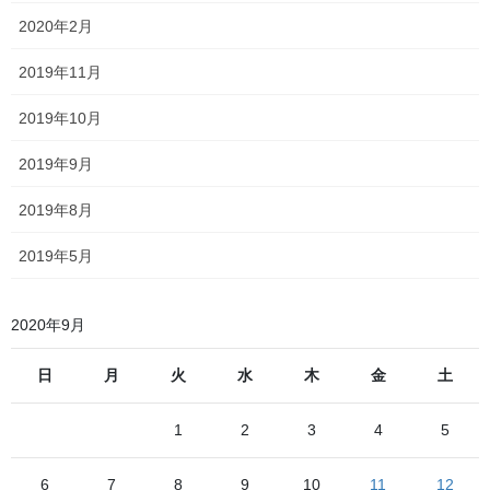
稿
定
定
定
2020年2月
ペ
ペ
ペ
の
最近の投稿
ー
ー
ー
2019年11月
ペ
ジ
ジ
ジ
北海道保存車輌制覇の旅～総括、そして……
ー
2019年10月
2022年7月21日
ジ
2019年9月
北海道保存車輌制覇の旅～6日目～
送
り
2022年7月20日
2019年8月
北海道保存車輌制覇の旅～5日目その6～
2019年5月
2022年7月19日
北海道保存車輌制覇の旅～5日目その5～
2020年9月
2022年7月18日
日
月
火
水
木
金
土
北海道保存車輌制覇の旅～5日目その4～
2022年7月17日
1
2
3
4
5
最近の投稿
6
7
8
9
10
11
12